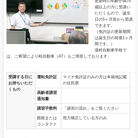
更新時の年齢が満70
歳以上の方に受講い
ただくもので、誕生
日の5ヶ月前から受講
できます。
（免許証の更新期間
は誕生日の前後1ヶ月
間です。）
湯村自動車学校で
は、ご希望により軽自動車（AT）もご用意しております。
受講する日に
運転免許証
マイナ免許証のみの方は本籍地記載
お持ちいただ
の住民票
くもの
高齢者講習
通知書
講習手数料
「講習の流れ」をご覧ください
眼鏡または
視力矯正している方のみ
コンタクト