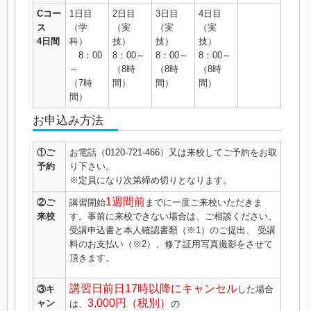
Cコー
1日目
2日目
3日目
4日目
ス
（学
（実
（実
（実
4日間
科）
技）
技）
技）
8：00
8：00～
8：00～
8：00～
～
（8時
（8時
（8時
（7時
間）
間）
間）
間）
お申込み方法
①ご
お電話（0120-721-466）又は来校してご予約をお取
予約
り下さい。
※定員になり次第締め切りとなります。
1週間前
②ご
講習開始
までに一度ご来校いただきま
来校
す。事前に来校できない場合は、ご相談ください。
受講申込書と本人確認書類（※1）のご提出、 受講
料のお支払い（※2）、修了証用写真撮影をさせて
頂きます。
講習日前日17時以降にキャンセル
③キ
した場合
3,000円（税別）
ャン
は、
の