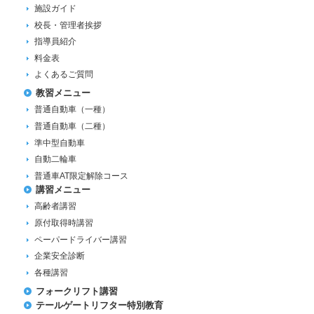
施設ガイド
校長・管理者挨拶
指導員紹介
料金表
よくあるご質問
教習メニュー
普通自動車（一種）
普通自動車（二種）
準中型自動車
自動二輪車
普通車AT限定解除コース
講習メニュー
高齢者講習
原付取得時講習
ペーパードライバー講習
企業安全診断
各種講習
フォークリフト講習
テールゲートリフター特別教育