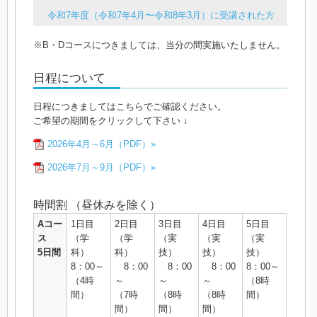
令和7年度（令和7年4月〜令和8年3月）に受講された方
※B・Dコースにつきましては、当分の間実施いたしません。
日程について
日程につきましてはこちらでご確認ください。
ご希望の期間をクリックして下さい ↓
2026年4月～6月（PDF）»
2026年7月～9月（PDF）»
時間割 （昼休みを除く）
Aコー
1日目
2日目
3日目
4日目
5日目
ス
（学
（学
（実
（実
（実
5日間
科）
科）
技）
技）
技）
8：00～
8：00
8：00
8：00
8：00～
（4時
～
～
～
（8時
間）
（7時
（8時
（8時
間）
間）
間）
間）